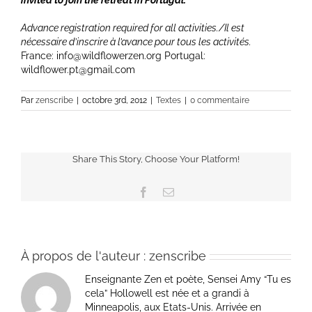
invited to join the retreat in Portugal.
Advance registration required for all activities./Il est
nécessaire d’inscrire à l’avance pour tous les activités.
France: info@wildflowerzen.org Portugal:
wildflower.pt@gmail.com
Par
zenscribe
|
octobre 3rd, 2012
|
Textes
|
0 commentaire
Share This Story, Choose Your Platform!
Facebook
Email
À propos de l'auteur :
zenscribe
Enseignante Zen et poète, Sensei Amy “Tu es
cela” Hollowell est née et a grandi à
Minneapolis, aux Etats-Unis. Arrivée en