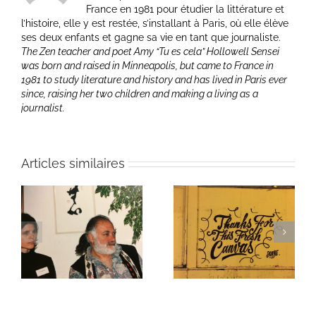
France en 1981 pour étudier la littérature et
l’histoire, elle y est restée, s’installant à Paris, où elle élève
ses deux enfants et gagne sa vie en tant que journaliste.
The Zen teacher and poet Amy “Tu es cela” Hollowell Sensei
was born and raised in Minneapolis, but came to France in
1981 to study literature and history and has lived in Paris ever
since, raising her two children and making a living as a
journalist.
Articles similaires
ie
Un bouquet d’écriture
Une toile fraîche
et méditation