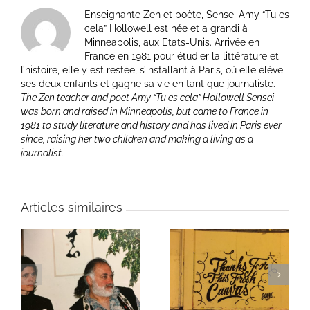
Enseignante Zen et poète, Sensei Amy “Tu es
cela” Hollowell est née et a grandi à
Minneapolis, aux Etats-Unis. Arrivée en
France en 1981 pour étudier la littérature et
l’histoire, elle y est restée, s’installant à Paris, où elle élève
ses deux enfants et gagne sa vie en tant que journaliste.
The Zen teacher and poet Amy “Tu es cela” Hollowell Sensei
was born and raised in Minneapolis, but came to France in
1981 to study literature and history and has lived in Paris ever
since, raising her two children and making a living as a
journalist.
Articles similaires
ie
Un bouquet d’écriture
Une toile fraîche
et méditation