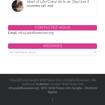
Heart of Life/Coeur de la vie: Day/Jour II
novembre 13th, 2018
CONTACTEZ-NOUS
Email:
info@wildflowerzen.org
ARCHIVES
Archives
Copyright 2015 Sangha Wild Flower Zen | All Rights Reserved | Site
réalisé par
ALBrévier
| Contact Wild Flower Zen
:
info@wildflowerzen.org
|
WFZ-Wild-Flower-Zen-Sangha – Mentions
légales
Facebook