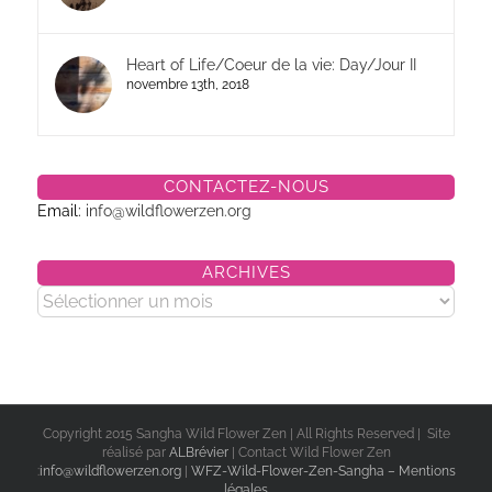
Heart of Life/Coeur de la vie: Day/Jour II
novembre 13th, 2018
CONTACTEZ-NOUS
Email:
info@wildflowerzen.org
ARCHIVES
Archives
Copyright 2015 Sangha Wild Flower Zen | All Rights Reserved | Site
réalisé par
ALBrévier
| Contact Wild Flower Zen
:
info@wildflowerzen.org
|
WFZ-Wild-Flower-Zen-Sangha – Mentions
légales