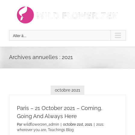
Passer
au
contenu
Aller à...
Archives annuelles :
2021
octobre 2021
Paris – 21 October 2021 – Coming,
Going And Always Here
Par
wildflowerzen_admin
|
octobre 21st, 2021
|
2021:
wherever you are
,
Teachings Blog