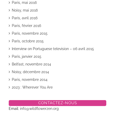
Paris, mai 2016
Noisy, mai 2016
Paris, avril 2016
Paris, février 2016
Paris, novembre 2015
Paris, octobre 2015
Interview on Portuguese television – 06 avril 2015
Paris, janvier 2015
Belfast, novembre 2014
Noisy, décembre 2014
Paris, novembre 2014
2023 : Wherever You Are
CONTACTEZ-NOUS
Email:
info@wildflowerzen.org