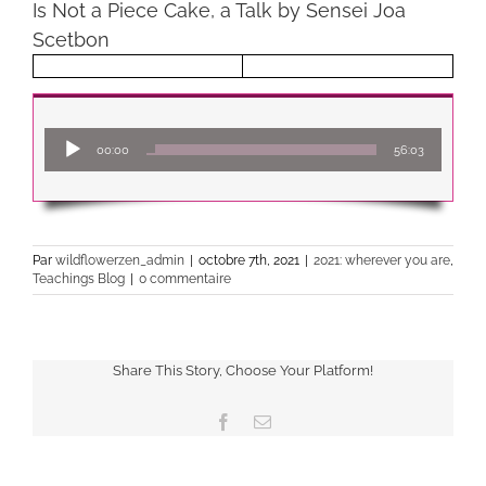
Is Not a Piece Cake, a Talk by Sensei Joa
Scetbon
Lecteur
00:00
56:03
audio
Par
wildflowerzen_admin
|
octobre 7th, 2021
|
2021: wherever you are
,
Teachings Blog
|
0 commentaire
Share This Story, Choose Your Platform!
Facebook
Email