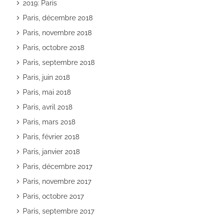
2019: Paris
Paris, décembre 2018
Paris, novembre 2018
Paris, octobre 2018
Paris, septembre 2018
Paris, juin 2018
Paris, mai 2018
Paris, avril 2018
Paris, mars 2018
Paris, février 2018
Paris, janvier 2018
Paris, décembre 2017
Paris, novembre 2017
Paris, octobre 2017
Paris, septembre 2017