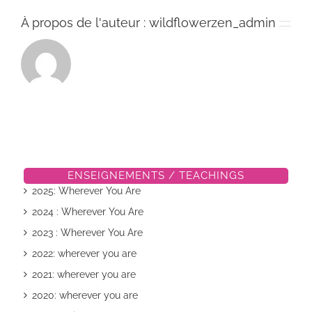
À propos de l'auteur :
wildflowerzen_admin
ENSEIGNEMENTS / TEACHINGS
2025: Wherever You Are
2024 : Wherever You Are
2023 : Wherever You Are
2022: wherever you are
2021: wherever you are
2020: wherever you are