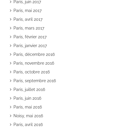
Paris, juin 2017
Paris, mai 2017
Paris, avril 2017
Paris, mars 2017
Paris, février 2017
Paris, janvier 2017
Paris, décembre 2016
Paris, novembre 2016
Paris, octobre 2016
Paris, septembre 2016
Paris, juillet 2016
Paris, juin 2016
Paris, mai 2016
Noisy, mai 2016
Paris, avril 2016