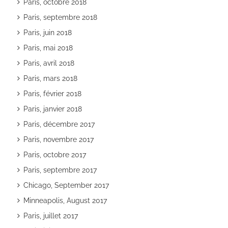
Paris, octobre 2018
Paris, septembre 2018
Paris, juin 2018
Paris, mai 2018
Paris, avril 2018
Paris, mars 2018
Paris, février 2018
Paris, janvier 2018
Paris, décembre 2017
Paris, novembre 2017
Paris, octobre 2017
Paris, septembre 2017
Chicago, September 2017
Minneapolis, August 2017
Paris, juillet 2017