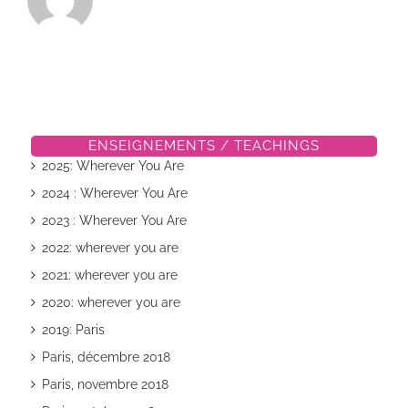
ENSEIGNEMENTS / TEACHINGS
2025: Wherever You Are
2024 : Wherever You Are
2023 : Wherever You Are
2022: wherever you are
2021: wherever you are
2020: wherever you are
2019: Paris
Paris, décembre 2018
Paris, novembre 2018