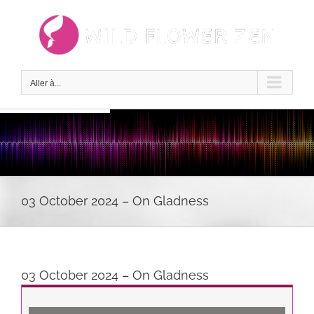
Passer
au
contenu
Aller à...
03 October 2024 – On Gladness
03 October 2024 – On Gladness
Lecteur