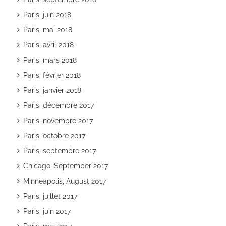
Paris, juin 2018
Paris, mai 2018
Paris, avril 2018
Paris, mars 2018
Paris, février 2018
Paris, janvier 2018
Paris, décembre 2017
Paris, novembre 2017
Paris, octobre 2017
Paris, septembre 2017
Chicago, September 2017
Minneapolis, August 2017
Paris, juillet 2017
Paris, juin 2017