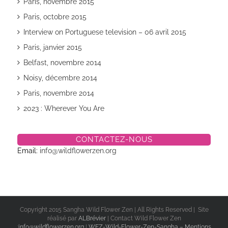
Paris, novembre 2015
Paris, octobre 2015
Interview on Portuguese television – 06 avril 2015
Paris, janvier 2015
Belfast, novembre 2014
Noisy, décembre 2014
Paris, novembre 2014
2023 : Wherever You Are
CONTACTEZ-NOUS
Email:
info@wildflowerzen.org
Copyright 2015 Sangha Wild Flower Zen | All Rights Reserved | Site
réalisé par
ALBrévier
| Contact Wild Flower Zen
:
info@wildflowerzen.org
|
WFZ-Wild-Flower-Zen-Sangha – Mentions