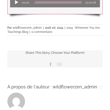
00:00
01:00:28
audio
Par
wildflowerzen_admin
|
août 1st, 2024
|
2024 : Wherever You Are
,
Teachings Blog
|
0 commentaire
Share This Story, Choose Your Platform!
Facebook
Email
À propos de l'auteur :
wildflowerzen_admin