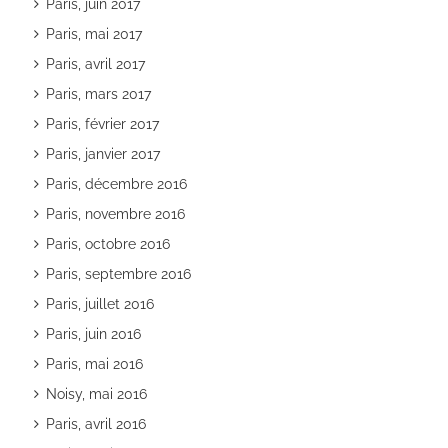
Paris, juin 2017
Paris, mai 2017
Paris, avril 2017
Paris, mars 2017
Paris, février 2017
Paris, janvier 2017
Paris, décembre 2016
Paris, novembre 2016
Paris, octobre 2016
Paris, septembre 2016
Paris, juillet 2016
Paris, juin 2016
Paris, mai 2016
Noisy, mai 2016
Paris, avril 2016