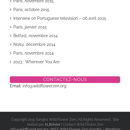
Paris, novembre 2015
Paris, octobre 2015
Interview on Portuguese television – 06 avril 2015
Paris, janvier 2015
Belfast, novembre 2014
Noisy, décembre 2014
Paris, novembre 2014
2023 : Wherever You Are
CONTACTEZ-NOUS
Email:
info@wildflowerzen.org
Copyright 2015 Sangha Wild Flower Zen | All Rights Reserved | Site
réalisé par
ALBrévier
| Contact Wild Flower Zen
:
info@wildflowerzen.org
|
WFZ-Wild-Flower-Zen-Sangha – Mentions