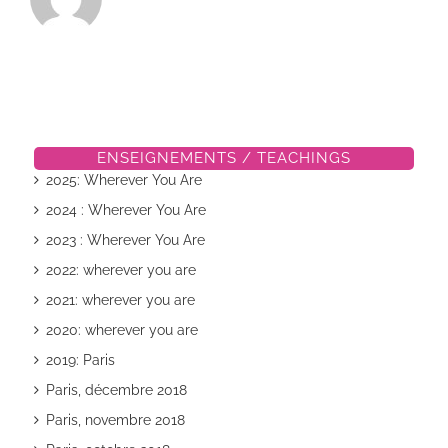
ENSEIGNEMENTS / TEACHINGS
2025: Wherever You Are
2024 : Wherever You Are
2023 : Wherever You Are
2022: wherever you are
2021: wherever you are
2020: wherever you are
2019: Paris
Paris, décembre 2018
Paris, novembre 2018