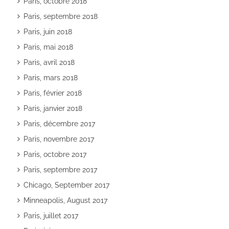
Paris, octobre 2018
Paris, septembre 2018
Paris, juin 2018
Paris, mai 2018
Paris, avril 2018
Paris, mars 2018
Paris, février 2018
Paris, janvier 2018
Paris, décembre 2017
Paris, novembre 2017
Paris, octobre 2017
Paris, septembre 2017
Chicago, September 2017
Minneapolis, August 2017
Paris, juillet 2017