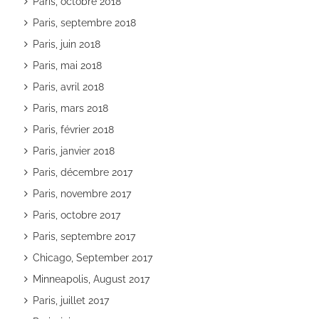
Paris, octobre 2018
Paris, septembre 2018
Paris, juin 2018
Paris, mai 2018
Paris, avril 2018
Paris, mars 2018
Paris, février 2018
Paris, janvier 2018
Paris, décembre 2017
Paris, novembre 2017
Paris, octobre 2017
Paris, septembre 2017
Chicago, September 2017
Minneapolis, August 2017
Paris, juillet 2017