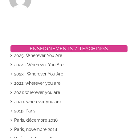
ENSEIGNEMENTS / TEACHINGS
2025: Wherever You Are
2024 : Wherever You Are
2023 : Wherever You Are
2022: wherever you are
2021: wherever you are
2020: wherever you are
2019: Paris
Paris, décembre 2018
Paris, novembre 2018