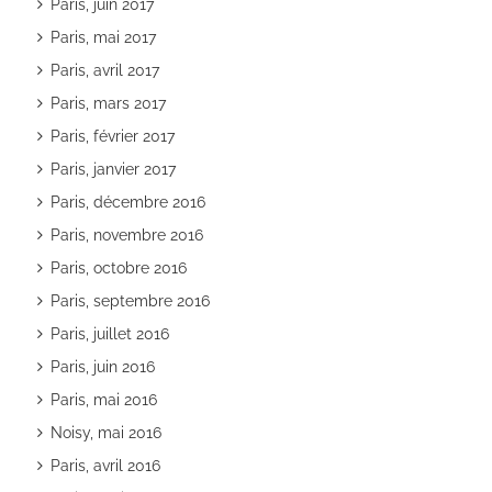
Paris, juin 2017
Paris, mai 2017
Paris, avril 2017
Paris, mars 2017
Paris, février 2017
Paris, janvier 2017
Paris, décembre 2016
Paris, novembre 2016
Paris, octobre 2016
Paris, septembre 2016
Paris, juillet 2016
Paris, juin 2016
Paris, mai 2016
Noisy, mai 2016
Paris, avril 2016