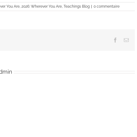
augmenter
ver You Are
,
2026: Wherever You Are
,
Teachings Blog
|
0 commentaire
ou
diminuer
le
volume.
Facebook
Ema
admin