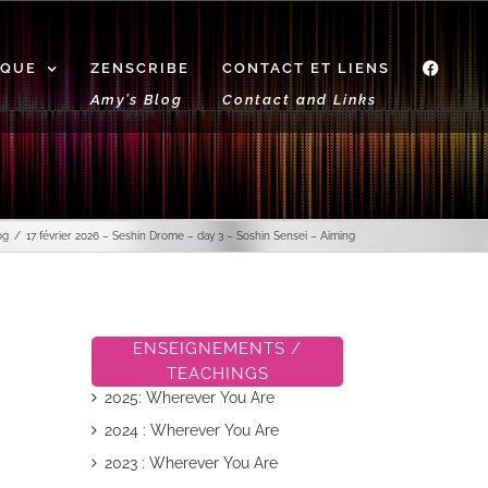
IQUE
ZENSCRIBE
CONTACT ET LIENS
f
Amy’s Blog
Contact and Links
og
17 février 2026 – Seshin Drome – day 3 – Soshin Sensei – Aiming
ENSEIGNEMENTS /
TEACHINGS
2025: Wherever You Are
2024 : Wherever You Are
2023 : Wherever You Are