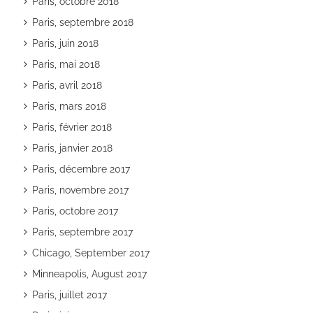
Paris, octobre 2018
Paris, septembre 2018
Paris, juin 2018
Paris, mai 2018
Paris, avril 2018
Paris, mars 2018
Paris, février 2018
Paris, janvier 2018
Paris, décembre 2017
Paris, novembre 2017
Paris, octobre 2017
Paris, septembre 2017
Chicago, September 2017
Minneapolis, August 2017
Paris, juillet 2017