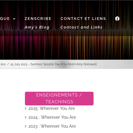
IQUE
ZENSCRIBE
CONTACT ET LIENS
f
Amy’s Blog
Contact and Links
 Are
25 July 2023 – Summer Sesshin Day III by Roshi Amy Hollowell
ENSEIGNEMENTS /
TEACHINGS
2025: Wherever You Are
2024 : Wherever You Are
2023 : Wherever You Are