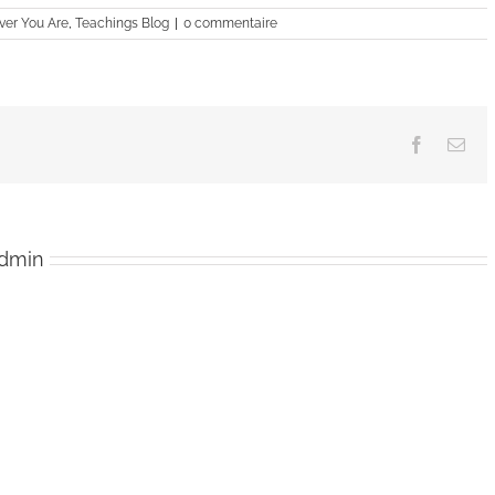
augmenter
ver You Are
,
Teachings Blog
|
0 commentaire
ou
diminuer
le
volume.
Facebook
Ema
admin