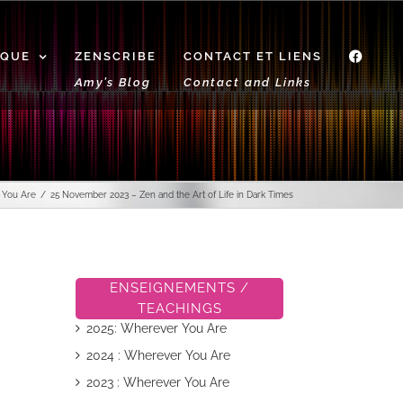
IQUE
ZENSCRIBE
CONTACT ET LIENS
f
Amy’s Blog
Contact and Links
 You Are
25 November 2023 – Zen and the Art of Life in Dark Times
ENSEIGNEMENTS /
TEACHINGS
2025: Wherever You Are
2024 : Wherever You Are
2023 : Wherever You Are