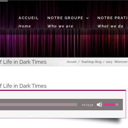
ACCUEIL
NOTRE GROUPE
NOTRE PRAT
Home
Who we are
What we do
 Life in Dark Times
Accueil
Teachings Blog
2023 : Wherever
 Life in Dark Times
Lecteur
Utilisez
01:23:34
audio
les
flèches
haut/bas
pour