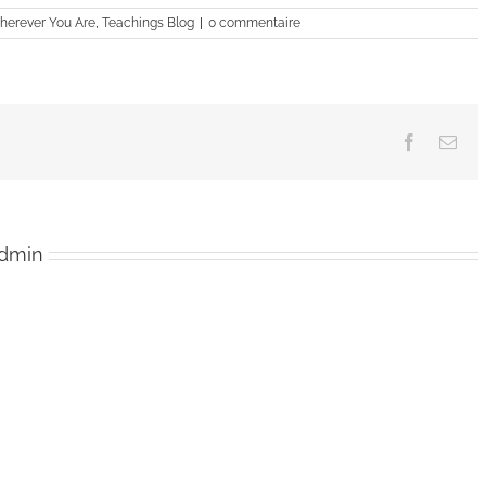
augmenter
Wherever You Are
,
Teachings Blog
|
0 commentaire
ou
diminuer
le
volume.
Facebook
Ema
admin