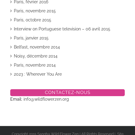
Paris, février 2016
Paris, novembre 2015
Paris, octobre 2015
Interview on Portuguese television – 06 avril 2015
Paris, janvier 2015
Belfast, novembre 2014
Noisy, décembre 2014
Paris, novembre 2014
2023 : Wherever You Are
CONTACTEZ-NOUS
Email:
info@wildflowerzen.org
Copyright 2015 Sangha Wild Flower Zen | All Rights Reserved | Site