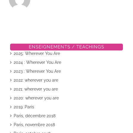
ENSEIGNEMENTS / TEACHINGS
2025: Wherever You Are
2024 : Wherever You Are
2023 : Wherever You Are
2022: wherever you are
2021: wherever you are
2020: wherever you are
2019: Paris
Paris, décembre 2018
Paris, novembre 2018