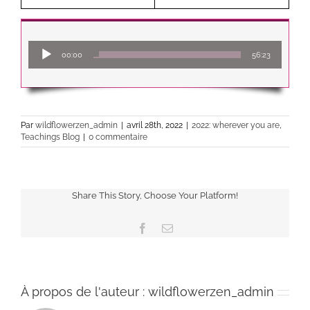
Lecteur
00:00
56:23
audio
Par
wildflowerzen_admin
|
avril 28th, 2022
|
2022: wherever you are
,
Teachings Blog
|
0 commentaire
Share This Story, Choose Your Platform!
Facebook
Email
À propos de l'auteur :
wildflowerzen_admin