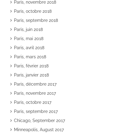
Paris, novembre 2018
Paris, octobre 2018
Paris, septembre 2018
Paris, juin 2018
Paris, mai 2018
Paris, avril 2018
Paris, mars 2018
Paris, février 2018
Paris, janvier 2018
Paris, décembre 2017
Paris, novembre 2017
Paris, octobre 2017
Paris, septembre 2017
Chicago, September 2017
Minneapolis, August 2017