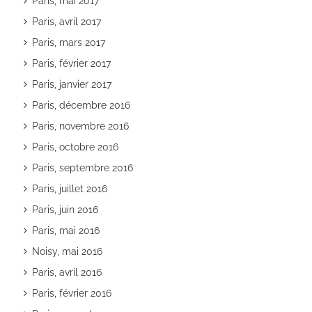
Paris, mai 2017
Paris, avril 2017
Paris, mars 2017
Paris, février 2017
Paris, janvier 2017
Paris, décembre 2016
Paris, novembre 2016
Paris, octobre 2016
Paris, septembre 2016
Paris, juillet 2016
Paris, juin 2016
Paris, mai 2016
Noisy, mai 2016
Paris, avril 2016
Paris, février 2016