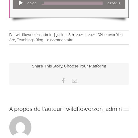
00:00
01:06:45
audio
Par
wildflowerzen_admin
|
juillet 28th, 2024
|
2024 : Wherever You
Are
,
Teachings Blog
|
0 commentaire
Share This Story, Choose Your Platform!
Facebook
Email
À propos de l'auteur :
wildflowerzen_admin