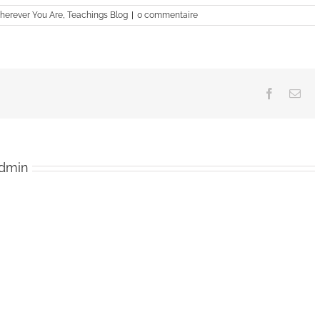
augmenter
Wherever You Are
,
Teachings Blog
|
0 commentaire
ou
diminuer
le
volume.
Facebook
Ema
admin