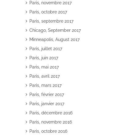
Paris, novembre 2017
Paris, octobre 2017
Paris, septembre 2017
Chicago, September 2017
Minneapolis, August 2017
Paris, juillet 2017
Paris, juin 2017
Paris, mai 2017
Paris, avril 2017
Paris, mars 2017
Paris, février 2017
Paris, janvier 2017
Paris, décembre 2016
Paris, novembre 2016
Paris, octobre 2016