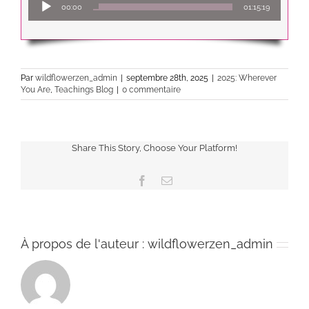
00:00
01:15:19
audio
Par
wildflowerzen_admin
|
septembre 28th, 2025
|
2025: Wherever
You Are
,
Teachings Blog
|
0 commentaire
Share This Story, Choose Your Platform!
Facebook
Email
À propos de l'auteur :
wildflowerzen_admin