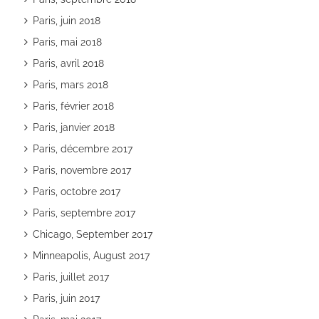
Paris, juin 2018
Paris, mai 2018
Paris, avril 2018
Paris, mars 2018
Paris, février 2018
Paris, janvier 2018
Paris, décembre 2017
Paris, novembre 2017
Paris, octobre 2017
Paris, septembre 2017
Chicago, September 2017
Minneapolis, August 2017
Paris, juillet 2017
Paris, juin 2017