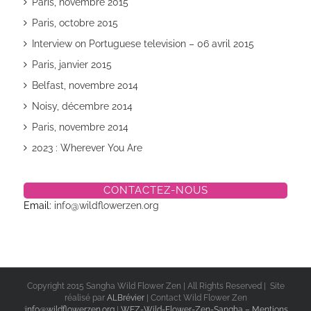
Paris, novembre 2015
Paris, octobre 2015
Interview on Portuguese television – 06 avril 2015
Paris, janvier 2015
Belfast, novembre 2014
Noisy, décembre 2014
Paris, novembre 2014
2023 : Wherever You Are
CONTACTEZ-NOUS
Email:
info@wildflowerzen.org
Copyright 2015 Sangha Wild Flower Zen | All Rights Reserved | Site
réalisé par
ALBrévier
| Contact Wild Flower Zen
:
info@wildflowerzen.org
|
WFZ-Wild-Flower-Zen-Sangha – Mentions