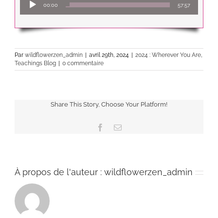
00:00
57:57
audio
Par
wildflowerzen_admin
|
avril 29th, 2024
|
2024 : Wherever You Are
,
Teachings Blog
|
0 commentaire
Share This Story, Choose Your Platform!
Facebook
Email
À propos de l'auteur :
wildflowerzen_admin