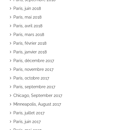
Paris, juin 2018
Paris, mai 2018
Paris, avril 2018
Paris, mars 2018
Paris, février 2018
Paris, janvier 2018
Paris, décembre 2017
Paris, novembre 2017
Paris, octobre 2017
Paris, septembre 2017
Chicago, September 2017
Minneapolis, August 2017
Paris, juillet 2017
Paris, juin 2017