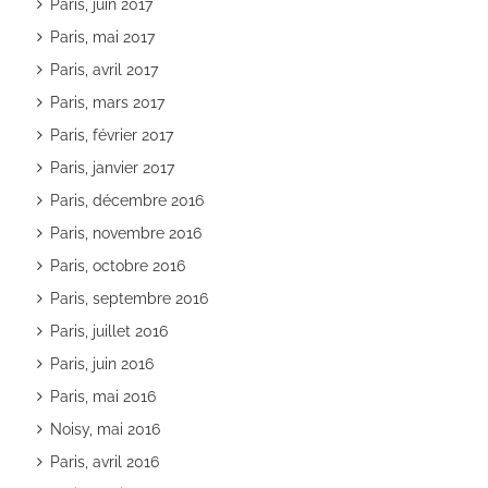
Paris, juin 2017
Paris, mai 2017
Paris, avril 2017
Paris, mars 2017
Paris, février 2017
Paris, janvier 2017
Paris, décembre 2016
Paris, novembre 2016
Paris, octobre 2016
Paris, septembre 2016
Paris, juillet 2016
Paris, juin 2016
Paris, mai 2016
Noisy, mai 2016
Paris, avril 2016