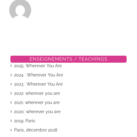
ENSEIGNEMENTS / TEACHINGS
2025: Wherever You Are
2024 : Wherever You Are
2023 : Wherever You Are
2022: wherever you are
2021: wherever you are
2020: wherever you are
2019: Paris
Paris, décembre 2018