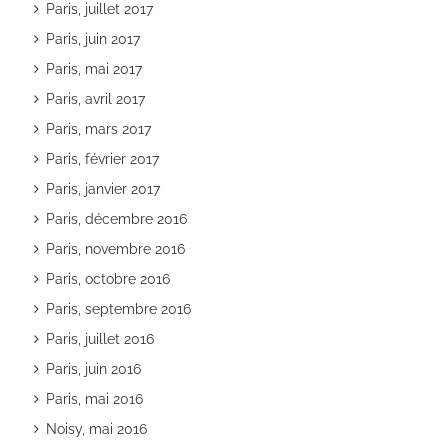
Paris, juillet 2017
Paris, juin 2017
Paris, mai 2017
Paris, avril 2017
Paris, mars 2017
Paris, février 2017
Paris, janvier 2017
Paris, décembre 2016
Paris, novembre 2016
Paris, octobre 2016
Paris, septembre 2016
Paris, juillet 2016
Paris, juin 2016
Paris, mai 2016
Noisy, mai 2016