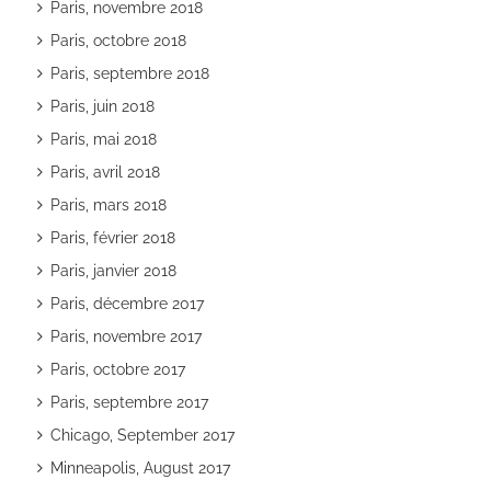
Paris, novembre 2018
Paris, octobre 2018
Paris, septembre 2018
Paris, juin 2018
Paris, mai 2018
Paris, avril 2018
Paris, mars 2018
Paris, février 2018
Paris, janvier 2018
Paris, décembre 2017
Paris, novembre 2017
Paris, octobre 2017
Paris, septembre 2017
Chicago, September 2017
Minneapolis, August 2017