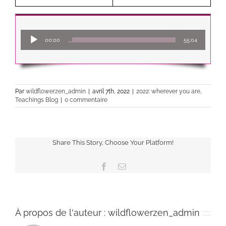
Lecteur
00:00
55:04
audio
Par
wildflowerzen_admin
|
avril 7th, 2022
|
2022: wherever you are
,
Teachings Blog
|
0 commentaire
Share This Story, Choose Your Platform!
Facebook
Email
À propos de l'auteur :
wildflowerzen_admin