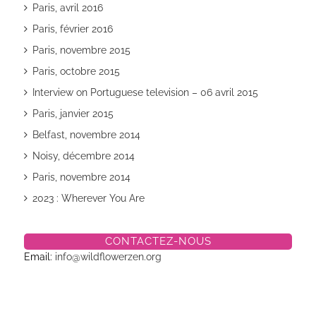
Paris, avril 2016
Paris, février 2016
Paris, novembre 2015
Paris, octobre 2015
Interview on Portuguese television – 06 avril 2015
Paris, janvier 2015
Belfast, novembre 2014
Noisy, décembre 2014
Paris, novembre 2014
2023 : Wherever You Are
CONTACTEZ-NOUS
Email:
info@wildflowerzen.org