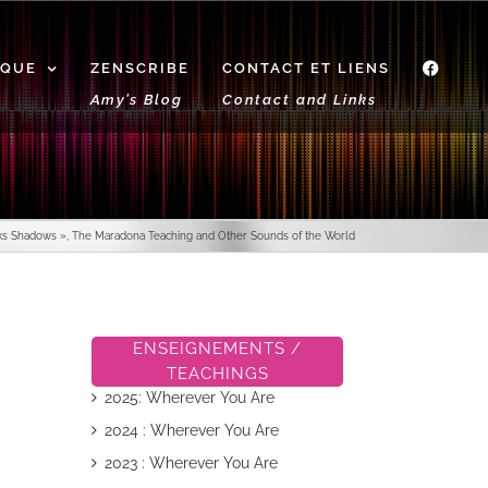
IQUE
ZENSCRIBE
CONTACT ET LIENS
f
Amy’s Blog
Contact and Links
s Shadows », The Maradona Teaching and Other Sounds of the World
ENSEIGNEMENTS /
TEACHINGS
2025: Wherever You Are
2024 : Wherever You Are
2023 : Wherever You Are