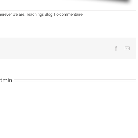
pour
augmenter
herever we are
,
Teachings Blog
|
0 commentaire
ou
diminuer
le
volume.
Facebook
Ema
admin