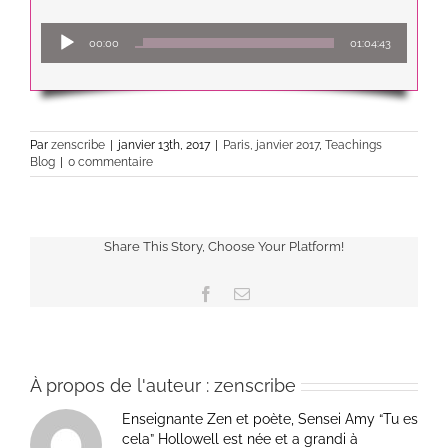
Lecteur
00:00
01:04:43
audio
Par
zenscribe
|
janvier 13th, 2017
|
Paris, janvier 2017
,
Teachings
Blog
|
0 commentaire
Share This Story, Choose Your Platform!
Facebook
Email
À propos de l'auteur :
zenscribe
Enseignante Zen et poète, Sensei Amy “Tu es
cela” Hollowell est née et a grandi à