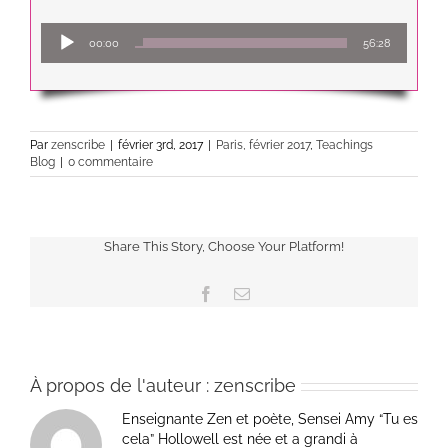
Lecteur
00:00
56:28
audio
Par
zenscribe
|
février 3rd, 2017
|
Paris, février 2017
,
Teachings
Blog
|
0 commentaire
Share This Story, Choose Your Platform!
Facebook
Email
À propos de l'auteur :
zenscribe
Enseignante Zen et poète, Sensei Amy “Tu es
cela” Hollowell est née et a grandi à