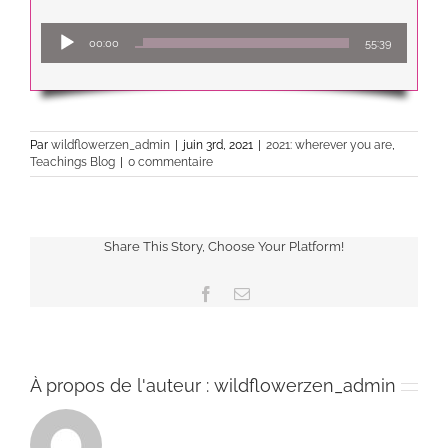
Lecteur
00:00
55:39
audio
Par
wildflowerzen_admin
|
juin 3rd, 2021
|
2021: wherever you are
,
Teachings Blog
|
0 commentaire
Share This Story, Choose Your Platform!
Facebook
Email
À propos de l'auteur :
wildflowerzen_admin