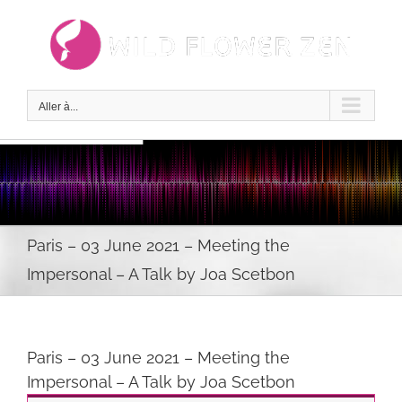
Passer
au
contenu
Aller à...
Paris – 03 June 2021 – Meeting the
Impersonal – A Talk by Joa Scetbon
Paris – 03 June 2021 – Meeting the
Impersonal – A Talk by Joa Scetbon