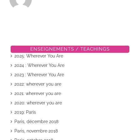
ENSEIGNEMENTS / TEACHINGS
2025: Wherever You Are
2024 : Wherever You Are
2023 : Wherever You Are
2022: wherever you are
2021: wherever you are
2020: wherever you are
2019: Paris
Paris, décembre 2018
Paris, novembre 2018