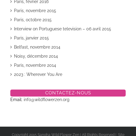
Paris, février 2016
Paris, novembre 2015
Paris, octobre 2015
Interview on Portuguese television – 06 avril 2015
Paris, janvier 2015
Belfast, novembre 2014
Noisy, décembre 2014
Paris, novembre 2014
2023 : Wherever You Are
CONTACTEZ-NOUS
Email:
info@wildflowerzen.org
Copyright 2015 Sangha Wild Flower Zen | All Rights Reserved | Site