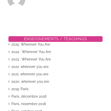
ENSEIGNEMENTS / TEACHINGS
2025: Wherever You Are
2024 : Wherever You Are
2023 : Wherever You Are
2022: wherever you are
2021: wherever you are
2020: wherever you are
2019: Paris
Paris, décembre 2018
Paris, novembre 2018