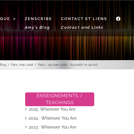
IQUE
ZENSCRIBE
CONTACT ET LIENS
f
Amy’s Blog
Contact and Links
 Blog
Paris, mars 2018
Paris – 09 mars 2018 – Accueillir ce qui est
ENSEIGNEMENTS /
TEACHINGS
2025: Wherever You Are
2024 : Wherever You Are
2023 : Wherever You Are