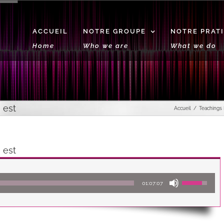
ACCUEIL
NOTRE GROUPE
NOTRE PRAT
Home
Who we are
What we do
 est
Accueil
Teachings
 est
Lecteur
Utilisez
01:07:07
audio
les
flèches
haut/bas
pour