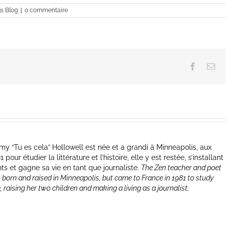
augmenter
s Blog
|
0 commentaire
ou
diminuer
le
volume.
Facebook
Ema
y “Tu es cela” Hollowell est née et a grandi à Minneapolis, aux
our étudier la littérature et l’histoire, elle y est restée, s’installant
nts et gagne sa vie en tant que journaliste.
The Zen teacher and poet
 born and raised in Minneapolis, but came to France in 1981 to study
e, raising her two children and making a living as a journalist.