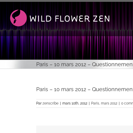
Passer
au
contenu
Paris – 10 mars 2012 – Questionnemen
Paris – 10 mars 2012 – Questionnemen
Par
zenscribe
|
mars 10th, 2012
|
Paris, mars 2012
|
0 comm