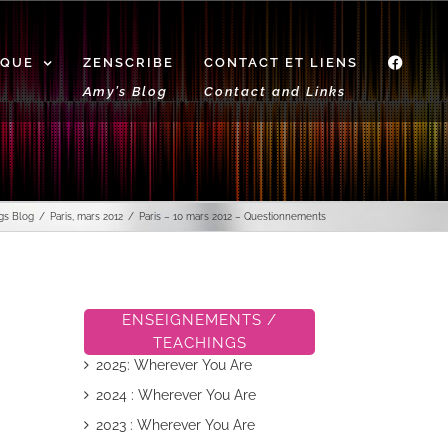
IQUE
ZENSCRIBE
CONTACT ET LIENS
f
Amy’s Blog
Contact and Links
gs Blog
Paris, mars 2012
Paris – 10 mars 2012 – Questionnements
ENSEIGNEMENTS /
TEACHINGS
2025: Wherever You Are
2024 : Wherever You Are
2023 : Wherever You Are