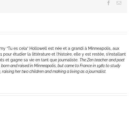
Facebook
Ema
y “Tu es cela” Hollowell est née et a grandi à Minneapolis, aux
our étudier la littérature et l’histoire, elle y est restée, s’installant
nts et gagne sa vie en tant que journaliste.
The Zen teacher and poet
 born and raised in Minneapolis, but came to France in 1981 to study
e, raising her two children and making a living as a journalist.