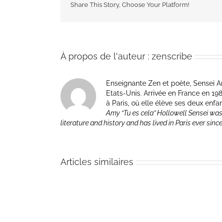
Share This Story, Choose Your Platform!
À propos de l'auteur :
zenscribe
Enseignante Zen et poète, Sensei Am
Etats-Unis. Arrivée en France en 1981 p
à Paris, où elle élève ses deux enfa
Amy “Tu es cela” Hollowell Sensei was
literature and history and has lived in Paris ever sinc
Articles similaires
Paris
–
11
mars