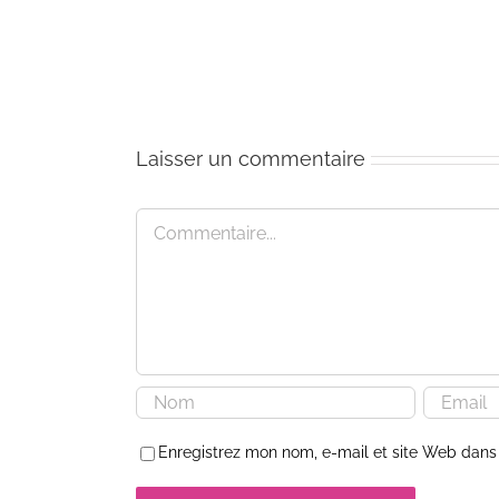
2012
–
Le
dernier
mot
du
Zen
Laisser un commentaire
Commentaire
Enregistrez mon nom, e-mail et site Web dans 