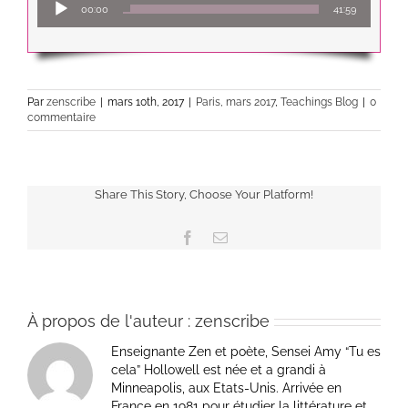
00:00
41:59
audio
Par
zenscribe
|
mars 10th, 2017
|
Paris, mars 2017
,
Teachings Blog
|
0
commentaire
Share This Story, Choose Your Platform!
Facebook
Email
À propos de l'auteur :
zenscribe
Enseignante Zen et poète, Sensei Amy “Tu es
cela” Hollowell est née et a grandi à
Minneapolis, aux Etats-Unis. Arrivée en
France en 1981 pour étudier la littérature et