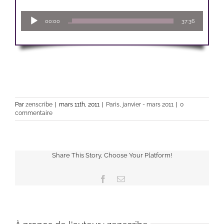
Lecteur
00:00
37:36
audio
Par
zenscribe
|
mars 11th, 2011
|
Paris, janvier - mars 2011
|
0
commentaire
Share This Story, Choose Your Platform!
Facebook
Email