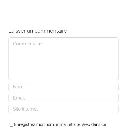
–
retraite
Les
au
4
cœur
vœux
de
la
Laisser un commentaire
vie
Commentaire
Enregistrez mon nom, e-mail et site Web dans ce