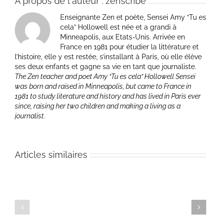
À propos de l'auteur :
zenscribe
Enseignante Zen et poète, Sensei Amy “Tu es
cela” Hollowell est née et a grandi à
Minneapolis, aux Etats-Unis. Arrivée en
France en 1981 pour étudier la littérature et
l’histoire, elle y est restée, s’installant à Paris, où elle élève
ses deux enfants et gagne sa vie en tant que journaliste.
The Zen teacher and poet Amy “Tu es cela” Hollowell Sensei
was born and raised in Minneapolis, but came to France in
1981 to study literature and history and has lived in Paris ever
since, raising her two children and making a living as a
journalist.
Articles similaires
Paris
–
04
Paris
mars
–
2011
mars
–
2011
Une