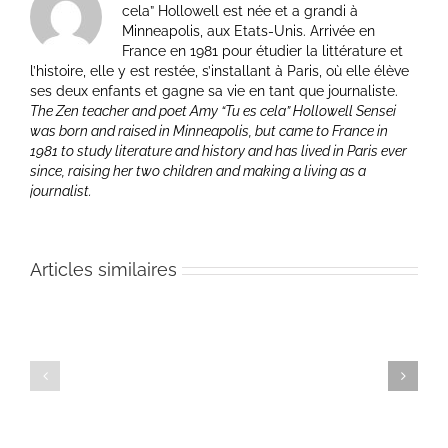
cela” Hollowell est née et a grandi à
Minneapolis, aux Etats-Unis. Arrivée en
France en 1981 pour étudier la littérature et
l’histoire, elle y est restée, s’installant à Paris, où elle élève
ses deux enfants et gagne sa vie en tant que journaliste.
The Zen teacher and poet Amy “Tu es cela” Hollowell Sensei
was born and raised in Minneapolis, but came to France in
1981 to study literature and history and has lived in Paris ever
since, raising her two children and making a living as a
journalist.
9
Articles similaires
juillet
2
2026
juillet
–
2026
Issa’s
–
« This
Sensei
world
Joa
of
Scetbon
dew… »
–
and
What