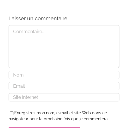
the
Is
Thread
The
of
Point?
Laisser un commentaire
Nowness
Commentaire
Enregistrez mon nom, e-mail et site Web dans ce
navigateur pour la prochaine fois que je commenterai.