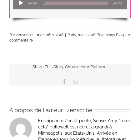
00:00
50:09
audio
Par
zenscribe
|
mars 16th, 2018
|
Paris, mars 2018
,
Teachings Blog
|
0
commentaire
Share This Story, Choose Your Platform!
Facebook
Email
À propos de l'auteur :
zenscribe
Enseignante Zen et poète, Sensei Amy “Tu es
cela” Hollowell est née et a grandi à
Minneapolis, aux Etats-Unis. Arrivée en
France en 1981 pour étudier la littérature et