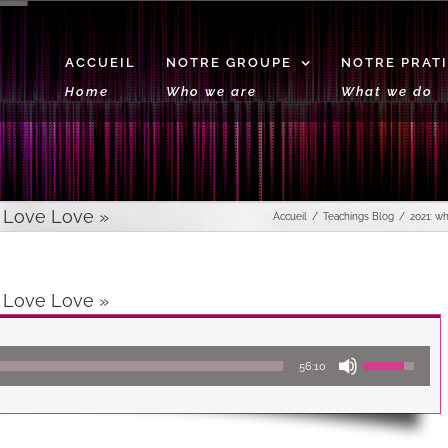
ACCUEIL
NOTRE GROUPE
NOTRE PRAT
Home
Who we are
What we do
o Love Love »
Accueil
Teachings Blog
2021: w
o Love Love »
Lecteur
Utilisez
56:10
audio
les
flèches
haut/bas
pour