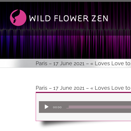
Passer
au
contenu
Paris – 17 June 2021 – « Loves Love t
Paris – 17 June 2021 – « Loves Love t
00:00