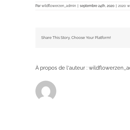
Par
wildflowerzen_admin
|
septembre 24th, 2020
|
2020: 
Share This Story, Choose Your Platform!
À propos de l'auteur :
wildflowerzen_