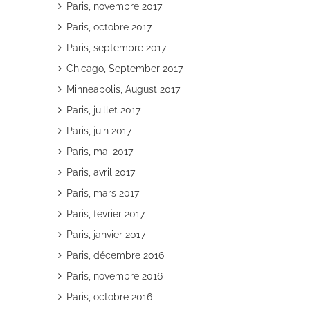
Paris, novembre 2017
Paris, octobre 2017
Paris, septembre 2017
Chicago, September 2017
Minneapolis, August 2017
Paris, juillet 2017
Paris, juin 2017
Paris, mai 2017
Paris, avril 2017
Paris, mars 2017
Paris, février 2017
Paris, janvier 2017
Paris, décembre 2016
Paris, novembre 2016
Paris, octobre 2016