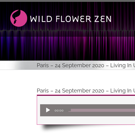
Passer
au
contenu
Paris – 24 September 2020 – Living In
Paris – 24 September 2020 – Living In
00:00