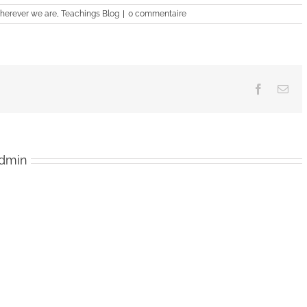
augmenter
wherever we are
,
Teachings Blog
|
0 commentaire
ou
diminuer
le
volume.
Facebook
Ema
admin