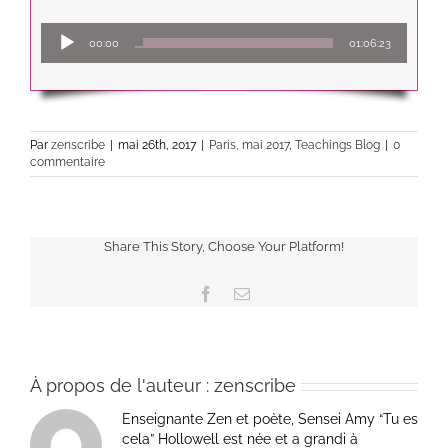
Lecteur
00:00
01:06:23
audio
Par
zenscribe
|
mai 26th, 2017
|
Paris, mai 2017
,
Teachings Blog
|
0
commentaire
Share This Story, Choose Your Platform!
Facebook
Email
À propos de l'auteur :
zenscribe
Enseignante Zen et poète, Sensei Amy “Tu es
cela” Hollowell est née et a grandi à