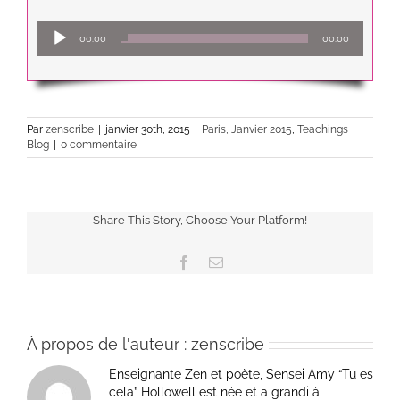
Lecteur
00:00
00:00
audio
Par
zenscribe
|
janvier 30th, 2015
|
Paris, Janvier 2015
,
Teachings
Blog
|
0 commentaire
Share This Story, Choose Your Platform!
Facebook
Email
À propos de l'auteur :
zenscribe
Enseignante Zen et poète, Sensei Amy “Tu es
cela” Hollowell est née et a grandi à