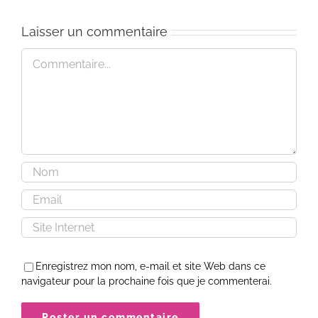
Thread
The
of
Point?
Laisser un commentaire
Nowness
Commentaire
Enregistrez mon nom, e-mail et site Web dans ce
navigateur pour la prochaine fois que je commenterai.