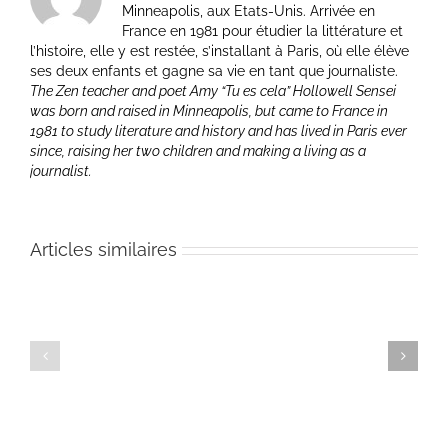
Minneapolis, aux Etats-Unis. Arrivée en
France en 1981 pour étudier la littérature et
l’histoire, elle y est restée, s’installant à Paris, où elle élève
ses deux enfants et gagne sa vie en tant que journaliste.
The Zen teacher and poet Amy “Tu es cela” Hollowell Sensei
was born and raised in Minneapolis, but came to France in
1981 to study literature and history and has lived in Paris ever
since, raising her two children and making a living as a
journalist.
9
Articles similaires
juillet
2
2026
juillet
–
2026
Issa’s
–
« This
Sensei
world
Joa
of
Scetbon
dew… »
–
and
What
the
Is