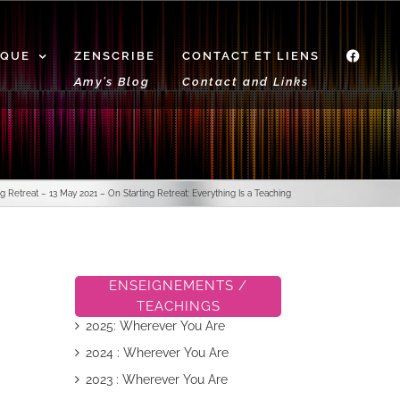
IQUE
ZENSCRIBE
CONTACT ET LIENS
f
Amy’s Blog
Contact and Links
g Retreat – 13 May 2021 – On Starting Retreat: Everything Is a Teaching
ENSEIGNEMENTS /
TEACHINGS
2025: Wherever You Are
2024 : Wherever You Are
2023 : Wherever You Are