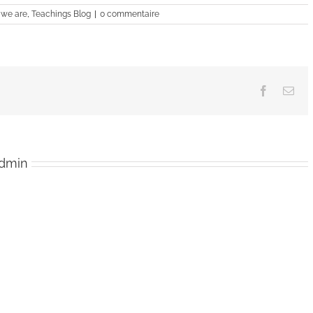
augmenter
 we are
,
Teachings Blog
|
0 commentaire
ou
diminuer
le
volume.
Facebook
Ema
admin