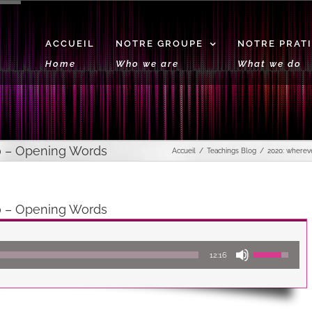
ACCUEIL
NOTRE GROUPE
NOTRE PRAT
Home
Who we are
What we do
0 – Opening Words
Accueil
Teachings Blog
2020: wherev
0 – Opening Words
Lecteur
Utilisez
12:16
audio
les
flèches
haut/bas
pour