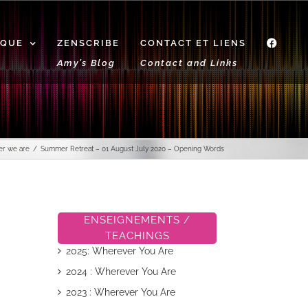
IQUE
ZENSCRIBE
CONTACT ET LIENS
f
Amy’s Blog
Contact and Links
er we are
Summer Retreat – 01 August July 2020 – Opening Words
ENSEIGNEMENTS /
TEACHINGS
2025: Wherever You Are
2024 : Wherever You Are
2023 : Wherever You Are