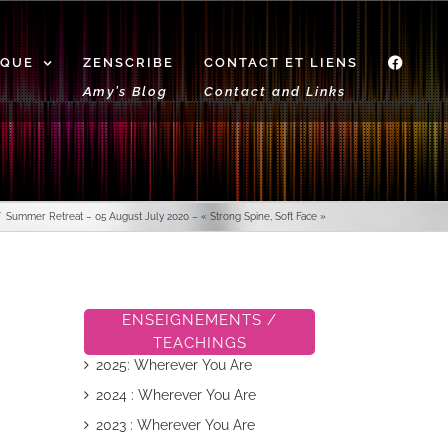
IQUE
ZENSCRIBE
CONTACT ET LIENS
f
Amy’s Blog
Contact and Links
Summer Retreat – 05 August July 2020 – « Strong Spine, Soft Face »
ENSEIGNEMENTS /
TEACHINGS
2025: Wherever You Are
2024 : Wherever You Are
2023 : Wherever You Are