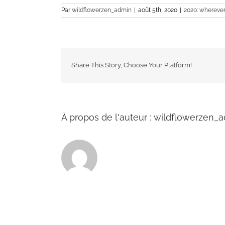
Par
wildflowerzen_admin
|
août 5th, 2020
|
2020: whereve
Share This Story, Choose Your Platform!
À propos de l'auteur :
wildflowerzen_