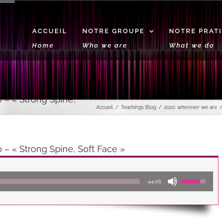
ACCUEIL
NOTRE GROUPE
NOTRE PRAT
Home
Who we are
What we do
 – « Strong Spine,
Accueil
Teachings Blog
2020: wherever we are
– « Strong Spine, Soft Face »
Lecteur
Utilisez
44:06
audio
les
flèches
haut/bas
pour