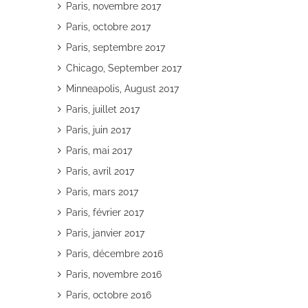
Paris, novembre 2017
Paris, octobre 2017
Paris, septembre 2017
Chicago, September 2017
Minneapolis, August 2017
Paris, juillet 2017
Paris, juin 2017
Paris, mai 2017
Paris, avril 2017
Paris, mars 2017
Paris, février 2017
Paris, janvier 2017
Paris, décembre 2016
Paris, novembre 2016
Paris, octobre 2016