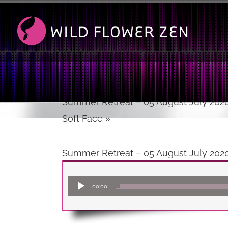
Passer
au
contenu
Summer Retreat – 05 August July 2020
Soft Face »
Summer Retreat – 05 August July 2020 
00:00