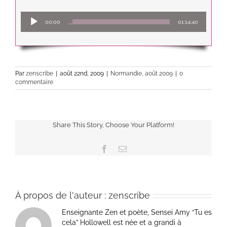
Lecteur
00:00
01:14:40
audio
Par
zenscribe
|
août 22nd, 2009
|
Normandie, août 2009
|
0
commentaire
Share This Story, Choose Your Platform!
Facebook
Email
À propos de l'auteur :
zenscribe
Enseignante Zen et poète, Sensei Amy “Tu es
cela” Hollowell est née et a grandi à