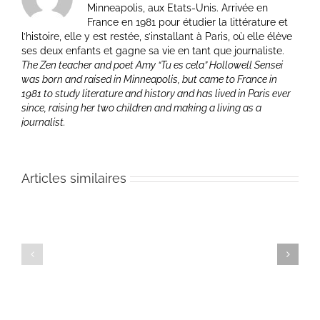
Minneapolis, aux Etats-Unis. Arrivée en
France en 1981 pour étudier la littérature et
l’histoire, elle y est restée, s’installant à Paris, où elle élève
ses deux enfants et gagne sa vie en tant que journaliste.
The Zen teacher and poet Amy “Tu es cela” Hollowell Sensei
was born and raised in Minneapolis, but came to France in
1981 to study literature and history and has lived in Paris ever
since, raising her two children and making a living as a
journalist.
Articles similaires
Teaching
Teaching
Teac
–
–
–
Normandie,
Normandie,
Norm
25
24
23
août
août
août
2009
2009
2009
:
:
:
Titre
Titre
Titre
à
à
à