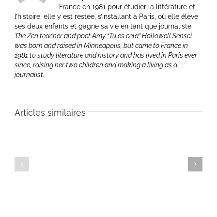
France en 1981 pour étudier la littérature et
l’histoire, elle y est restée, s’installant à Paris, où elle élève
ses deux enfants et gagne sa vie en tant que journaliste.
The Zen teacher and poet Amy “Tu es cela” Hollowell Sensei
was born and raised in Minneapolis, but came to France in
1981 to study literature and history and has lived in Paris ever
since, raising her two children and making a living as a
journalist.
Articles similaires
Teaching
–
Teaching
Portugal,
–
10
Portugal,
avril
9
2009
avril
:
2009
Waking
:
Up
Waking
in
Up
Portugal
in