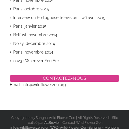
Paris, novembre 2015
Paris, octobre 2015
Interview on Portuguese television – 06 avril 2015
Paris, janvier 2015
Belfast, novembre 2014
Noisy, décembre 2014
Paris, novembre 2014
2023 : Wherever You Are
CONTACTEZ-NOUS
Email:
info@wildflowerzen.org
Copyright 2015 Sangha Wild Flower Zen | All Rights Reserved | Site
réalisé par
ALBrévier
| Contact Wild Flower Zen
:
info@wildflowerzen.org
|
WFZ-Wild-Flower-Zen-Sangha – Mentions