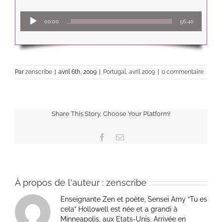
Lecteur
00:00
56:40
audio
Par
zenscribe
|
avril 6th, 2009
|
Portugal, avril 2009
|
0 commentaire
Share This Story, Choose Your Platform!
Facebook
Email
À propos de l'auteur :
zenscribe
Enseignante Zen et poète, Sensei Amy “Tu es
cela” Hollowell est née et a grandi à
Minneapolis, aux Etats-Unis. Arrivée en