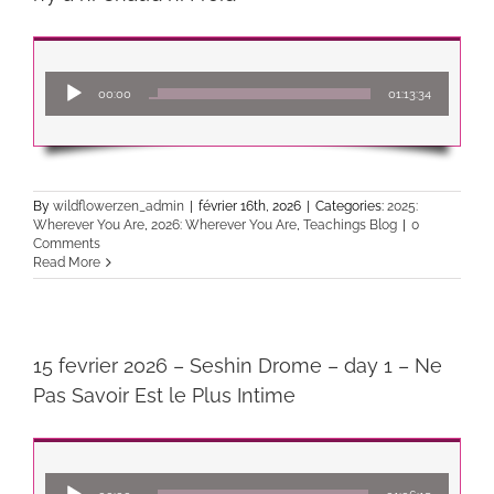
Lecteur
00:00
01:13:34
audio
By
wildflowerzen_admin
|
février 16th, 2026
|
Categories:
2025:
Wherever You Are
,
2026: Wherever You Are
,
Teachings Blog
|
0
Comments
Read More
15 fevrier 2026 – Seshin Drome – day 1 – Ne
Pas Savoir Est le Plus Intime
Lecteur