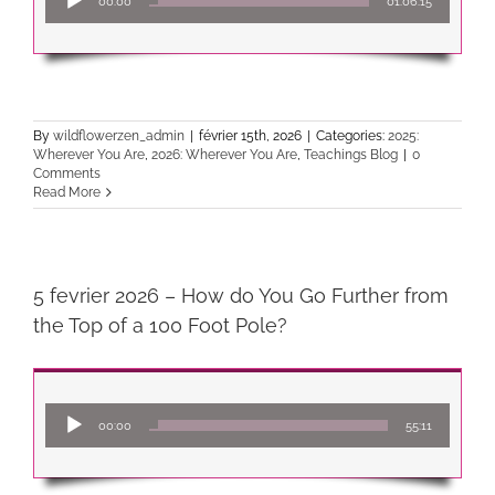
00:00
01:06:15
audio
By
wildflowerzen_admin
|
février 15th, 2026
|
Categories:
2025:
Wherever You Are
,
2026: Wherever You Are
,
Teachings Blog
|
0
Comments
Read More
5 fevrier 2026 – How do You Go Further from
the Top of a 100 Foot Pole?
Lecteur
00:00
55:11
audio