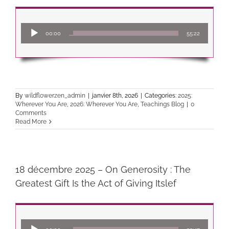
Lecteur
00:00
55:22
audio
By
wildflowerzen_admin
|
janvier 8th, 2026
|
Categories:
2025:
Wherever You Are
,
2026: Wherever You Are
,
Teachings Blog
|
0
Comments
Read More
18 décembre 2025 – On Generosity : The
Greatest Gift Is the Act of Giving Itslef
Lecteur