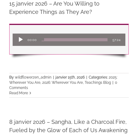
15 janvier 2026 – Are You Willing to
Experience Things as They Are?
Lecteur
00:00
57:24
audio
By
wildflowerzen_admin
|
janvier 15th, 2026
|
Categories:
2025:
Wherever You Are
,
2026: Wherever You Are
,
Teachings Blog
|
0
Comments
Read More
8 janvier 2026 – Sangha, Like a Charcoal Fire,
Fueled by the Glow of Each of Us Awakening