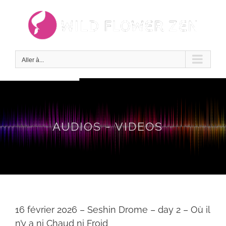
Passer
au
contenu
Aller à...
AUDIOS - VIDEOS
16 février 2026 – Seshin Drome – day 2 – Où il
n’y a ni Chaud ni Froid