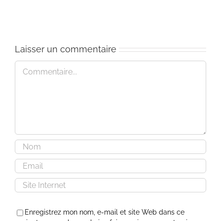
retraite
retraite
d’été
au
(Portugal)
coeur
de
la
Laisser un commentaire
vie
(Paris)
Commentaire
Enregistrez mon nom, e-mail et site Web dans ce