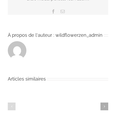
Facebook
Email
À propos de l'auteur :
wildflowerzen_admin
23
Articles similaires
juin:
journée
de
28
pratique/réflexion
juillet-
–
4
fin
août:
de