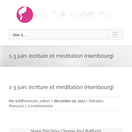
Passer
au
contenu
Aller à...
1-3 juin: écriture et méditation (Hambourg)
1-3 juin: écriture et méditation (Hambourg)
Par
wildflowerzen_admin
|
décembre 1st, 2017
|
Retraites
(français)
|
0 commentaire
Share This Story, Choose Your Platform!