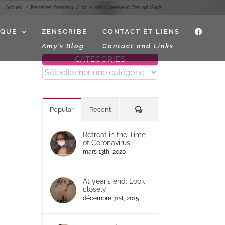
Accueil
Retraites (français)
17-18 mars: weekend Zen art (Paris)
IQUE
ZENSCRIBE
CONTACT ET LIENS
f
Amy’s Blog
Contact and Links
CATÉGORIES
Catégories
Commentaires
Popular
Recent
il
Retreat in the Time
of Coronavirus
mars 13th, 2020
At year’s end: Look
closely
décembre 31st, 2015