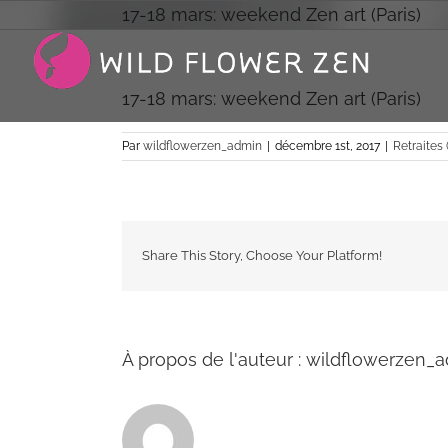
Passer
17-18 mars: weekend Zen art (Paris)
au
contenu
17-18 mars: weekend Zen art (Paris)
Par
wildflowerzen_admin
|
décembre 1st, 2017
|
Retraites 
Share This Story, Choose Your Platform!
À propos de l'auteur :
wildflowerzen_