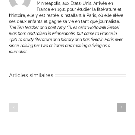
Minneapolis, aux Etats-Unis. Arrivée en
France en 1981 pour étudier la littérature et
l’histoire, elle y est restée, s’installant à Paris, où elle élève
ses deux enfants et gagne sa vie en tant que journaliste.
The Zen teacher and poet Amy “Tu es cela” Hollowell Sensei
was born and raised in Minneapolis, but came to France in
1981 to study literature and history and has lived in Paris ever
since, raising her two children and making a living as a
journalist.
Articles similaires
Portugal
Portugal
–
–
30
Portu
29
novembre
–
novembre
2009
28
2009
–
nove
–
On
2009
Joshu
the
–
says,
Study
Drop
« Wash
of
Ideas